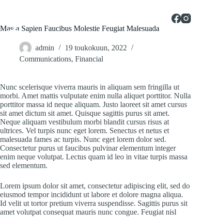
Skip
to
content
Massa Sapien Faucibus Molestie Feugiat Malesuada
admin
19 toukokuun, 2022
Communications
,
Financial
Nunc scelerisque viverra mauris in aliquam sem fringilla ut
morbi. Amet mattis vulputate enim nulla aliquet porttitor. Nulla
porttitor massa id neque aliquam. Justo laoreet sit amet cursus
sit amet dictum sit amet. Quisque sagittis purus sit amet.
Neque aliquam vestibulum morbi blandit cursus risus at
ultrices. Vel turpis nunc eget lorem. Senectus et netus et
malesuada fames ac turpis. Nunc eget lorem dolor sed.
Consectetur purus ut faucibus pulvinar elementum integer
enim neque volutpat. Lectus quam id leo in vitae turpis massa
sed elementum.
Lorem ipsum dolor sit amet, consectetur adipiscing elit, sed do
eiusmod tempor incididunt ut labore et dolore magna aliqua.
Id velit ut tortor pretium viverra suspendisse. Sagittis purus sit
amet volutpat consequat mauris nunc congue. Feugiat nisl