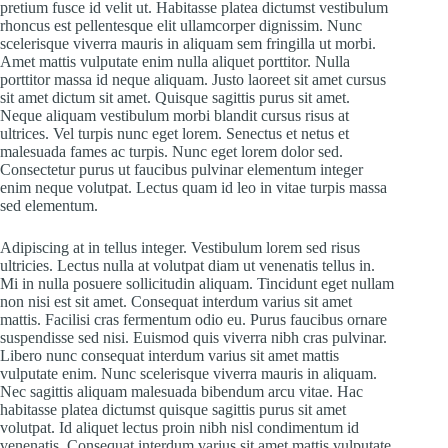
pretium fusce id velit ut. Habitasse platea dictumst vestibulum
rhoncus est pellentesque elit ullamcorper dignissim. Nunc
scelerisque viverra mauris in aliquam sem fringilla ut morbi.
Amet mattis vulputate enim nulla aliquet porttitor. Nulla
porttitor massa id neque aliquam. Justo laoreet sit amet cursus
sit amet dictum sit amet. Quisque sagittis purus sit amet.
Neque aliquam vestibulum morbi blandit cursus risus at
ultrices. Vel turpis nunc eget lorem. Senectus et netus et
malesuada fames ac turpis. Nunc eget lorem dolor sed.
Consectetur purus ut faucibus pulvinar elementum integer
enim neque volutpat. Lectus quam id leo in vitae turpis massa
sed elementum.
Adipiscing at in tellus integer. Vestibulum lorem sed risus
ultricies. Lectus nulla at volutpat diam ut venenatis tellus in.
Mi in nulla posuere sollicitudin aliquam. Tincidunt eget nullam
non nisi est sit amet. Consequat interdum varius sit amet
mattis. Facilisi cras fermentum odio eu. Purus faucibus ornare
suspendisse sed nisi. Euismod quis viverra nibh cras pulvinar.
Libero nunc consequat interdum varius sit amet mattis
vulputate enim. Nunc scelerisque viverra mauris in aliquam.
Nec sagittis aliquam malesuada bibendum arcu vitae. Hac
habitasse platea dictumst quisque sagittis purus sit amet
volutpat. Id aliquet lectus proin nibh nisl condimentum id
venenatis. Consequat interdum varius sit amet mattis vulputate