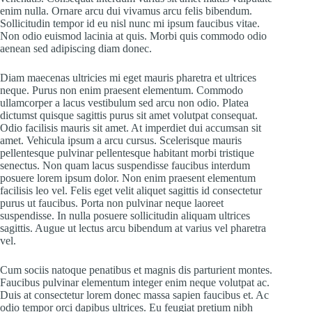
enim nulla. Ornare arcu dui vivamus arcu felis bibendum.
Sollicitudin tempor id eu nisl nunc mi ipsum faucibus vitae.
Non odio euismod lacinia at quis. Morbi quis commodo odio
aenean sed adipiscing diam donec.
Diam maecenas ultricies mi eget mauris pharetra et ultrices
neque. Purus non enim praesent elementum. Commodo
ullamcorper a lacus vestibulum sed arcu non odio. Platea
dictumst quisque sagittis purus sit amet volutpat consequat.
Odio facilisis mauris sit amet. At imperdiet dui accumsan sit
amet. Vehicula ipsum a arcu cursus. Scelerisque mauris
pellentesque pulvinar pellentesque habitant morbi tristique
senectus. Non quam lacus suspendisse faucibus interdum
posuere lorem ipsum dolor. Non enim praesent elementum
facilisis leo vel. Felis eget velit aliquet sagittis id consectetur
purus ut faucibus. Porta non pulvinar neque laoreet
suspendisse. In nulla posuere sollicitudin aliquam ultrices
sagittis. Augue ut lectus arcu bibendum at varius vel pharetra
vel.
Cum sociis natoque penatibus et magnis dis parturient montes.
Faucibus pulvinar elementum integer enim neque volutpat ac.
Duis at consectetur lorem donec massa sapien faucibus et. Ac
odio tempor orci dapibus ultrices. Eu feugiat pretium nibh