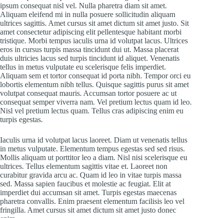
ipsum consequat nisl vel. Nulla pharetra diam sit amet.
Aliquam eleifend mi in nulla posuere sollicitudin aliquam
ultrices sagittis. Amet cursus sit amet dictum sit amet justo. Sit
amet consectetur adipiscing elit pellentesque habitant morbi
tristique. Morbi tempus iaculis urna id volutpat lacus. Ultrices
eros in cursus turpis massa tincidunt dui ut. Massa placerat
duis ultricies lacus sed turpis tincidunt id aliquet. Venenatis
tellus in metus vulputate eu scelerisque felis imperdiet.
Aliquam sem et tortor consequat id porta nibh. Tempor orci eu
lobortis elementum nibh tellus. Quisque sagittis purus sit amet
volutpat consequat mauris. Accumsan tortor posuere ac ut
consequat semper viverra nam. Vel pretium lectus quam id leo.
Nisl vel pretium lectus quam. Tellus cras adipiscing enim eu
turpis egestas.
Iaculis urna id volutpat lacus laoreet. Diam ut venenatis tellus
in metus vulputate. Elementum tempus egestas sed sed risus.
Mollis aliquam ut porttitor leo a diam. Nisl nisi scelerisque eu
ultrices. Tellus elementum sagittis vitae et. Laoreet non
curabitur gravida arcu ac. Quam id leo in vitae turpis massa
sed. Massa sapien faucibus et molestie ac feugiat. Elit at
imperdiet dui accumsan sit amet. Turpis egestas maecenas
pharetra convallis. Enim praesent elementum facilisis leo vel
fringilla. Amet cursus sit amet dictum sit amet justo donec